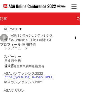
記事
All Posts
ASAオンラインカンファレンス
All Posts
2022年3月13日
読了時間: 1分
プロフィール 三浦勝也
トップニュース
スピーカー
三浦 勝也 氏
セミナー
株式会社自動車新聞社 編集長
ASAカンファレンス2022
https://youtu.be/B49oaolGm60
ASAカンファレンス2021
ASAマガジン