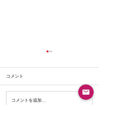
コメント
コメントを追加…
技術革新が自動車産業に
超高張力鋼板で
もたらすインパクトと
体整備！今求め
は！？
動車修理の設備
は。