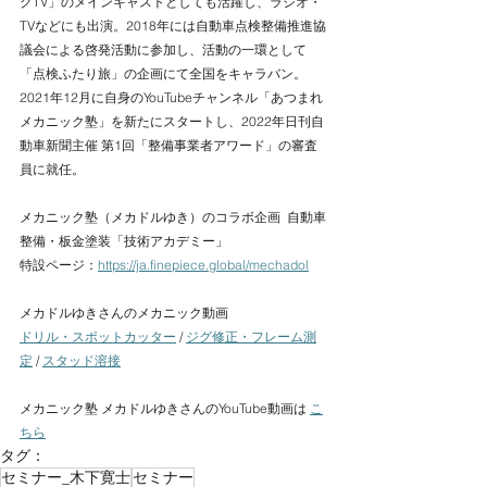
クTV」のメインキャストとしても活躍し、ラジオ・
TVなどにも出演。2018年には自動車点検整備推進協
議会による啓発活動に参加し、活動の一環として
「点検ふたり旅」の企画にて全国をキャラバン。 
2021年12月に自身のYouTubeチャンネル「あつまれ
メカニック塾」を新たにスタートし、2022年日刊自
動車新聞主催 第1回「整備事業者アワード」の審査
員に就任。  
メカニック塾（メカドルゆき）のコラボ企画 ​ 自動車
整備・板金塗装「技術アカデミー」 
特設ページ：
https://ja.finepiece.global/mechadol
メカドルゆきさんのメカニック動画 
ドリル・スポットカッター
 / 
ジグ修正・フレーム測
定
 / 
スタッド溶接
メカニック塾 メカドルゆきさんのYouTube動画は 
こ
ちら
タグ：
セミナー_木下寛士
セミナー