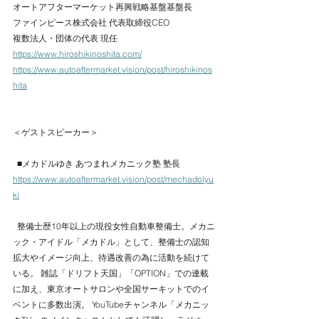
オートアフターマーケット再興戦略基盤基盤長 
ファインピース株式会社 代表取締役CEO 
複数法人・団体の代表 現任 
https://www.hiroshikinoshita.com/
https://www.autoaftermarket.vision/post/hiroshikinos
hita
＜ゲストスピーカー＞
  ■メカドルゆき あつまれメカニック塾 塾長 
https://www.autoaftermarket.vision/post/mechadolyu
ki
  整備士歴10年以上の現役女性自動車整備士。メカニ
ック・アイドル「メカドル」として、整備士の認知
拡大やイメージ向上、待遇改善の為に活動を続けて
いる。 雑誌「ドリフト天国」「OPTION」での連載
に加え、東京オートサロンや全国サーキットでのイ
ベントに多数出演。 YouTubeチャンネル「メカニッ