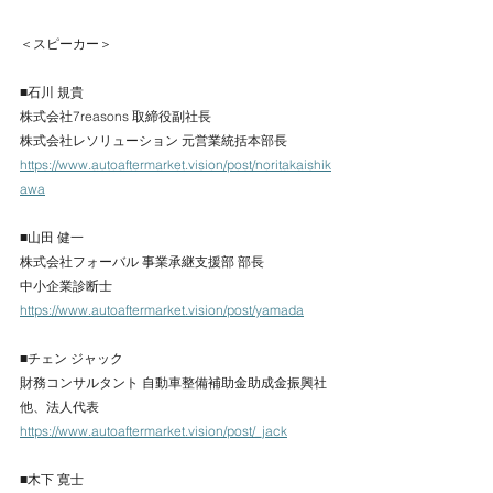
＜スピーカー＞ 
■石川 規貴 
株式会社7reasons 取締役副社長 
株式会社レソリューション 元営業統括本部長 
https://www.autoaftermarket.vision/post/noritakaishik
awa
■山田 健一 
株式会社フォーバル 事業承継支援部 部長 
中小企業診断士 
https://www.autoaftermarket.vision/post/yamada
■チェン ジャック 
財務コンサルタント 自動車整備補助金助成金振興社 
他、法人代表 
https://www.autoaftermarket.vision/post/_jack
■木下 寛士 