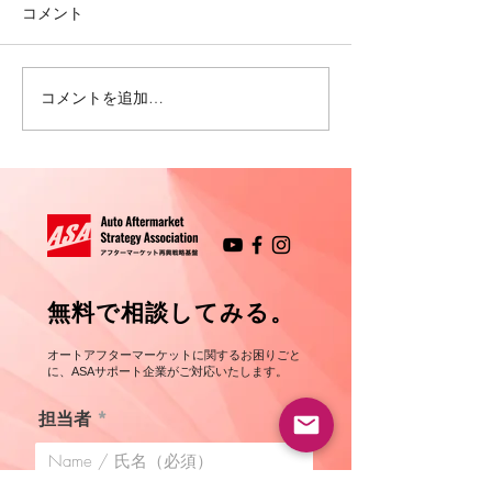
コメント
プロフィール 
プロフィール 関根 武史
コメントを追加…
​無料で相談してみる。
オートアフターマーケットに関するお困りごと
に、ASA​サポート企業がご対応いたします。
担当者