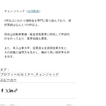
チェン ジャック（
出演動画
）
5年以上にわたり補助金を専門に取り組んでおり、採
択実績はなんと100件以上。
現在は自動車整備・板金塗装業界に特化して申請代
行を行っており、業界知識も豊富。
また、本人は東大卒、従業員も全員現役東大生と、
その頭脳と論理力を生かし、極めて高い採択率を叩
き出す。
タグ：
プロフィール
セミナー_チェンジャック
スピーカー