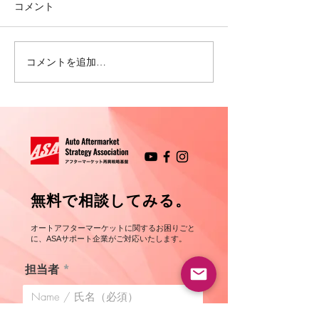
コメント
プロフィール 
プロフィール 関根 武史
コメントを追加…
​無料で相談してみる。
オートアフターマーケットに関するお困りごと
に、ASA​サポート企業がご対応いたします。
担当者