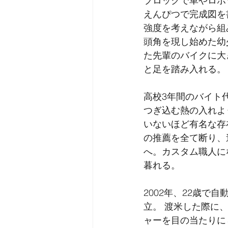
ブロックで車やロボ
えんぴつで完成図を
強度を考えながら組
頭角を現し始めた幼
た先輩のバイクに大
と足を踏み入れる。
高校3年間のバイト
つぎ込む熱の入れよ
いないほど有名な存
の推薦を全て断り、
へ。カスタム職人に
暮れる。
2002年、22歳
立。 渡米した際に
ャーを目の当たりに