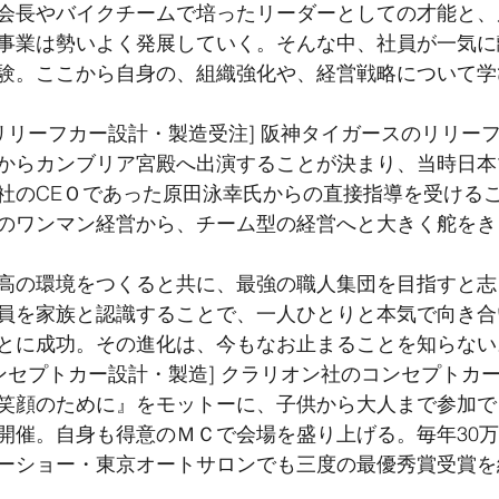
会長やバイクチームで培ったリーダーとしての才能と、
事業は勢いよく発展していく。そんな中、社員が一気に
験。ここから自身の、組織強化や、経営戦略について学
からカンブリア宮殿へ出演することが決まり、当時日本
社のCEＯであった原田泳幸氏からの直接指導を受ける
のワンマン経営から、チーム型の経営へと大きく舵をき
高の環境をつくると共に、最強の職人集団を目指すと志
員を家族と認識することで、一人ひとりと本気で向き合
とに成功。その進化は、今もなお止まることを知らない
笑顔のために』をモットーに、子供から大人まで参加で
開催。自身も得意のＭＣで会場を盛り上げる。毎年30
ーショー・東京オートサロンでも三度の最優秀賞受賞を