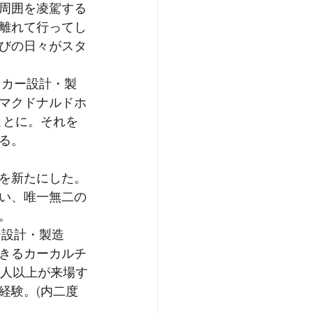
周囲を凌駕する
離れて行ってし
びの日々がスタ
マクドナルドホ
ことに。それを
る。
を新たにした。
い、唯一無二の
。
きるカーカルチ
万人以上が来場す
経験。(内二度