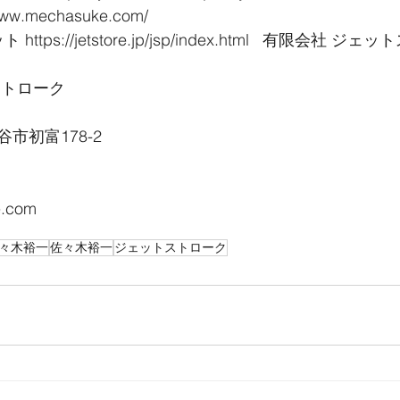
w.mechasuke.com/
tps://jetstore.jp/jsp/index.html   有限会社 ジ
ストローク
一
市初富178-2
e.com
佐々木裕一
佐々木裕一
ジェットストローク