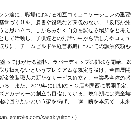
ソン達に、職場における相互コミュニケーションの重要
基盤づくりを、肩書や役職など関係のない、「反応が純
うと思い立つ。しがらみなく自分を試せる場所をと考え
として活動し、子供達との対話の中から話し方やコミュ
取りに、チームビルドや経営戦略についての講演依頼も
の塗ってはがせる塗料、ラバーディップの開発を開始。20
取り扱えないというプレミアムな規定を設け、全国展開。
鈑金塗装職人の新たなサービス確立と、車業界全体の盛
いる。また、2019年には初のＦＣ店を関西に展開予定
ズアカデミーの創立も目指している。晩年期には完全無
駆け回りたいという夢を掲げ、一瞬一瞬を本気で、未来
.jetstroke.com/sasakiyuitchi/ ）